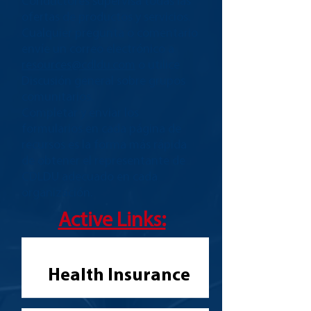
Conductores supervisa todas las
ofertas de productos y servicios.
Cualquier pregunta o comentario
envíe un correo electrónico a
resources@cdldu.com
o utilice
Discusión general sobre grupos
comunitarios.
Completar y enviar los
formularios en cada página de
recursos es la forma más rápida
de obtener el representante de
CDLDU adecuado en cada
organización.
Active Links:
Health Insurance