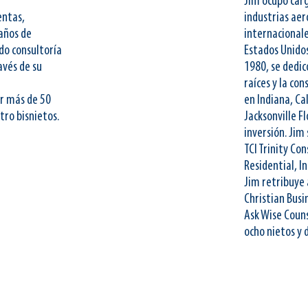
Jim ocupó carg
entas,
industrias aer
años de
internacionale
do consultoría
Estados Unidos
avés de su
1980, se dedic
raíces y la co
or más de 50
en Indiana, Ca
tro bisnietos.
Jacksonville F
inversión. Jim
TCI Trinity Co
Residential, In
Jim retribuye
Christian Bus
Ask Wise Couns
ocho nietos y 