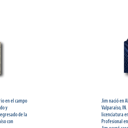
rio en el campo
Jim nació en A
ndo y
Valparaíso, IN
 egresado de la
licenciatura e
aíso con
Profesional en