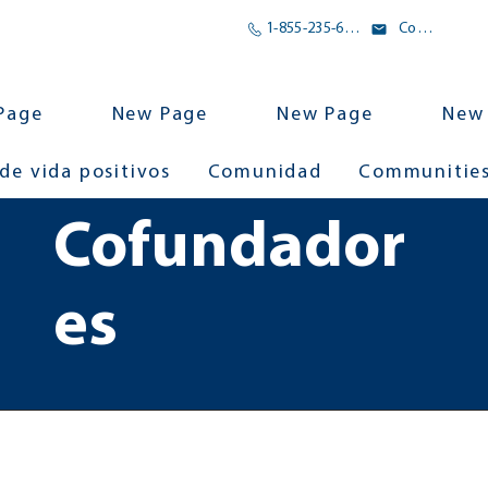
1-855-235-6500
Correo electrónico
Page
New Page
New Page
New
 de vida positivos
Comunidad
Communitie
Cofundador
es