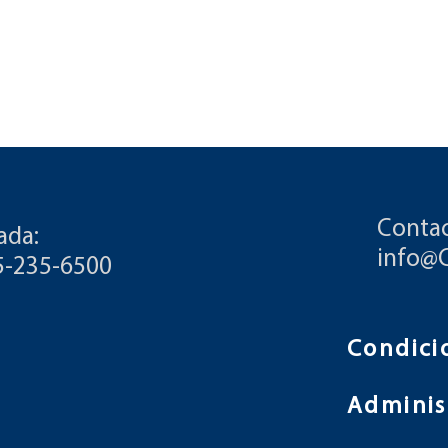
Contac
ada:
info@
55-235-6500