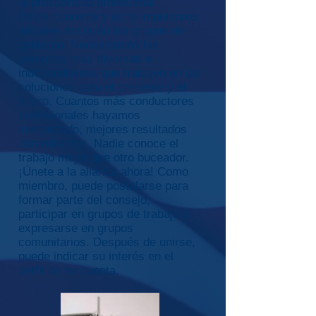
la prosperidad profesional.
Estos cuarenta y ocho impulsores
iniciales iniciarán los grupos de
gobierno. Necesitamos las
personas más diversas e
independientes que trabajen en las
soluciones para el presente y el
futuro. Cuantos más conductores
profesionales hayamos
involucrado, mejores resultados
obtendremos. Nadie conoce el
trabajo mejor que otro buceador.
¡Únete a la alianza ahora! Como
miembro, puede postularse para
formar parte del consejo,
participar en grupos de trabajo o
expresarse en grupos
comunitarios. Después de unirse,
puede indicar su interés en el
perfil de su cuenta.