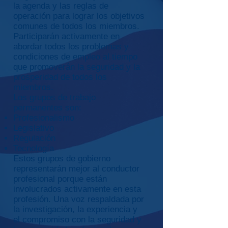
la agenda y las reglas de
operación para lograr los objetivos
comunes de todos los miembros.
Participarán activamente en
abordar todos los problemas y
condiciones de empleo al tiempo
que promoverán la seguridad y la
prosperidad de todos los
miembros.
Los grupos de trabajo
permanentes son:
Profesionalismo
Legislativo
Regulación
Tecnología
Estos grupos de gobierno
representarán mejor al conductor
profesional porque están
involucrados activamente en esta
profesión. Una voz respaldada por
la investigación, la experiencia y
el compromiso con la seguridad y