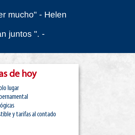
er mucho" - Helen
n juntos ". -
as de hoy
olo lugar
ubernamental
ógicas
tible y tarifas al contado