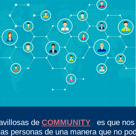
villosas de
COMMUNITY
es que nos 
 las personas de una manera que no p