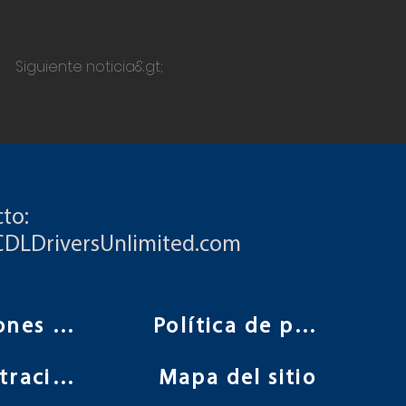
Siguiente noticia&gt;
to:
CDLDriversUnlimited.com
Condiciones de uso
Política de privacidad
Administración
Mapa del sitio