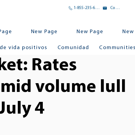
1-855-235-6500
Correo electrónico
Page
New Page
New Page
New
 de vida positivos
Comunidad
Communitie
et: Rates
mid volume lull
July 4