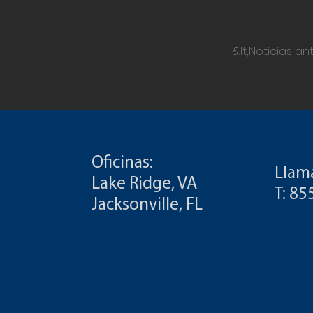
&lt;Noticias an
Oficinas:
Llam
Lake Ridge, VA
T: 8
Jacksonville, FL