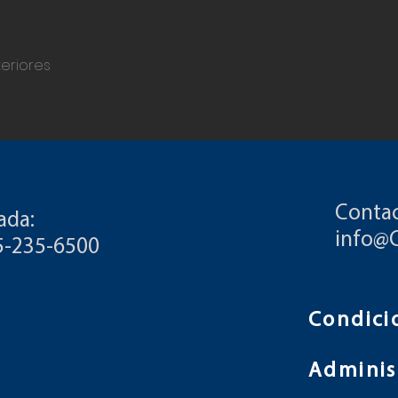
teriores
Contac
ada:
info@
55-235-6500