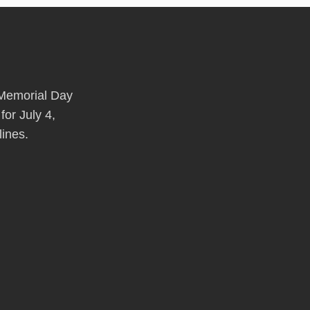
o Memorial Day
for July 4,
lines.