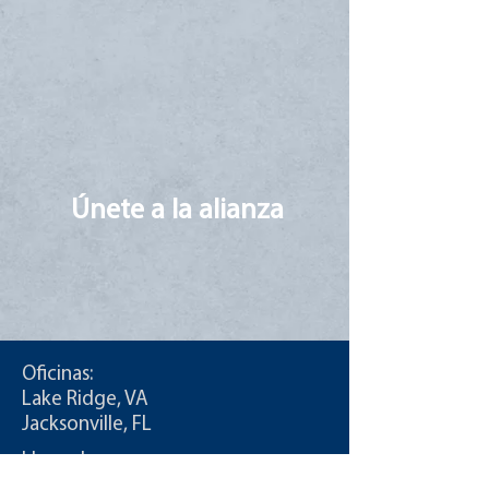
Únete a la alianza
Oficinas:
Lake Ridge, VA
Jacksonville, FL
Llamada:
T:
855-235-6500