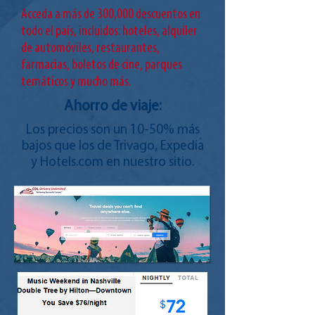
Acceda a más de 300,000 descuentos en
todo el país, incluidos: hoteles, alquiler
de automóviles, restaurantes,
farmacias, boletos de cine, parques
temáticos y mucho más.
Ahorro de viaje:
Los precios son un 10-50% más
bajos que los de Trivago, Expedia
y Hotels.com en nuestro sitio.