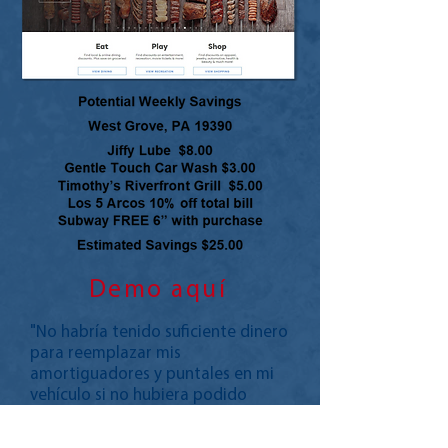
Demo aquí
"No habría tenido suficiente dinero
para reemplazar mis
amortiguadores y puntales en mi
vehículo si no hubiera podido
comprar las partes yo mismo y
obtener un 20% de descuento en