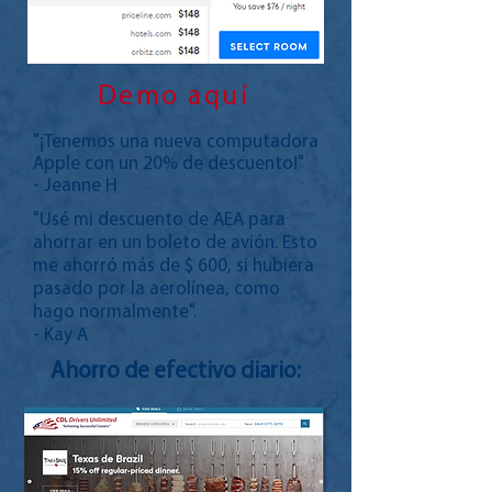
Demo aquí
"¡Tenemos una nueva computadora
Apple con un 20% de descuento!"
- Jeanne H
"Usé mi descuento de AEA para
ahorrar en un boleto de avión. Esto
me ahorró más de $ 600, si hubiera
pasado por la aerolínea, como
hago normalmente".
- Kay A
Ahorro de efectivo diario: