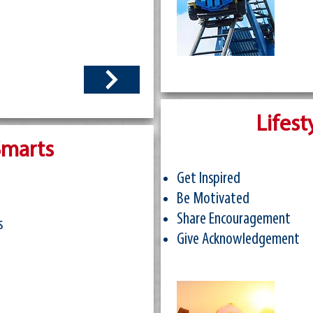
Lifest
marts
Get Inspired
Be Motivated
d
Share Encouragement
s
Give Acknowledgement