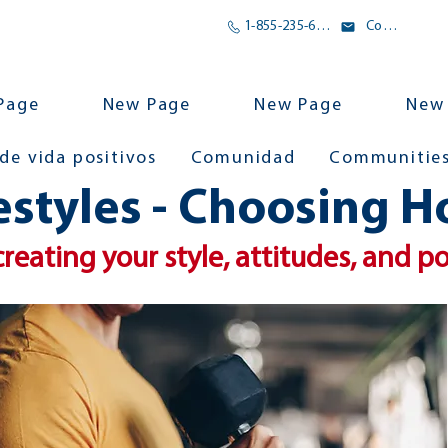
1-855-235-6500
Correo electrónico
Page
New Page
New Page
New
 de vida positivos
Comunidad
Communitie
festyles - Choosing 
reating your style, attitudes, and p